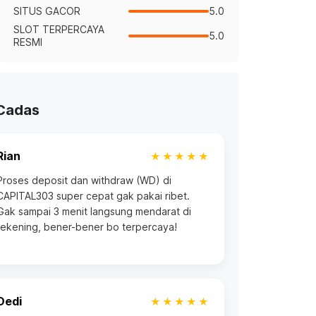
SITUS GACOR
5.0
SLOT TERPERCAYA
5.0
RESMI
 Cadas
Rian
★★★★★
Proses deposit dan withdraw (WD) di
CAPITAL303 super cepat gak pakai ribet.
Gak sampai 3 menit langsung mendarat di
rekening, bener-bener bo terpercaya!
Dedi
★★★★★