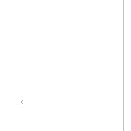
Previous slide