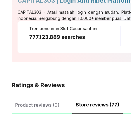
CAPITAL303 | Login Anti Ribet Platform
CAPITAL303 - Atasi masalah login dengan mudah. Plat
Indonesia. Bergabung dengan 10.000+ member puas. Daf
Tren pencarian Slot Gacor saat ini
777.123.889 searches
Ratings & Reviews
Store reviews (77)
Product reviews (0)