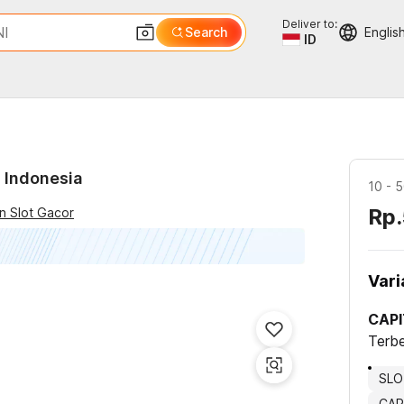
Deliver to:
for?
NI
Search
Englis
ID
cover
1 Indonesia
10 - 
Rp
n Slot Gacor
Vari
CAPI
Terb
SL
CAP