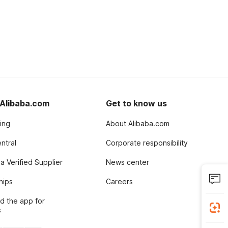
 Alibaba.com
Get to know us
ling
About Alibaba.com
ntral
Corporate responsibility
 Verified Supplier
News center
hips
Careers
d the app for
s